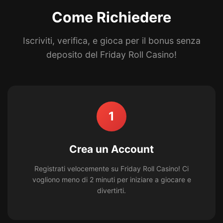
Come Richiedere
Iscriviti, verifica, e gioca per il bonus senza
deposito del Friday Roll Casino!
1
Crea un Account
Registrati velocemente su Friday Roll Casino! Ci
vogliono meno di 2 minuti per iniziare a giocare e
divertirti.