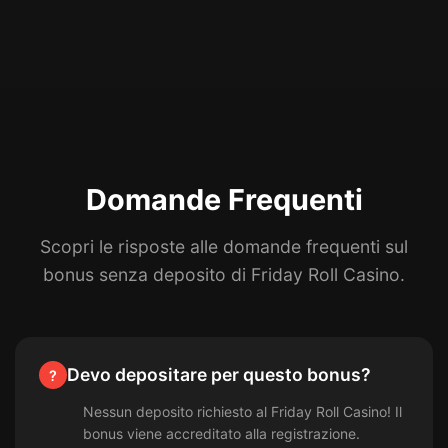
Domande Frequenti
Scopri le risposte alle domande frequenti sul
bonus senza deposito di Friday Roll Casino.
Devo depositare per questo bonus?
Nessun deposito richiesto al Friday Roll Casino! Il
bonus viene accreditato alla registrazione.