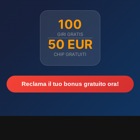
100
GIRI GRATIS
50 EUR
CHIP GRATUITI
Reclama il tuo bonus gratuito ora!