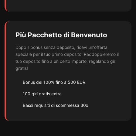
Più Pacchetto di Benvenuto
Dopo il bonus senza deposito, ricevi un'offerta
speciale per il tuo primo deposito. Raddoppieremo il
tuo deposito fino a un certo importo, regalando giri
gratis!
Bonus del 100% fino a 500 EUR.
100 giri gratis extra.
Bassi requisiti di scommessa 30x.