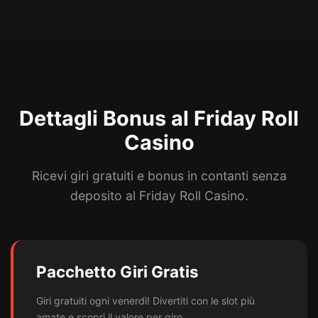
Dettagli Bonus al Friday Roll
Casino
Ricevi giri gratuiti e bonus in contanti senza
deposito al Friday Roll Casino.
Pacchetto Giri Gratis
Giri gratuiti ogni venerdì! Divertiti con le slot più
amate e scopri il valore per giro.