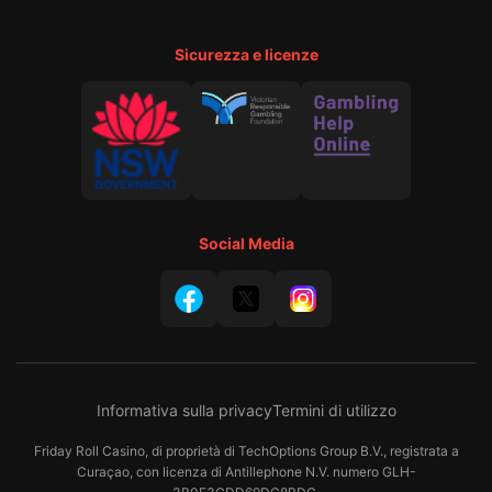
Sicurezza e licenze
Social Media
Informativa sulla privacy
Termini di utilizzo
Friday Roll Casino, di proprietà di TechOptions Group B.V., registrata a
Curaçao, con licenza di Antillephone N.V. numero GLH-